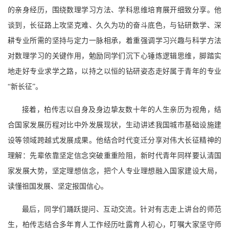
的亲身经历，围绕数理学习方法、学科思维培育展开细致分享。他
谈到，长征路上攻坚克难、久久为功的奋斗底色，与钻研数学、深
耕专业所需的坚持与定力一脉相承，着重强调学习兴趣与科学方法
对数理学习的关键作用，勉励同学们沉下心锤炼逻辑思维，脚踏实
地走好专业求学之路，以持之以恒的钻研姿态走好属于青年的专业
“新长征”。
接着，柏传志以自身及身边挚友数十年的人生亲历为视角，结
合国家发展历程对比中外发展现状，生动讲述我国城市基础设施建
设等领域跨越式发展成果。他结合时代变迁分享对伟大长征精神的
理解：先辈依靠坚定信念突破重重险阻，新时代青年同样要认清国
家发展大势，坚定理想信念，把个人专业理想融入国家建设大局，
读懂祖国发展、坚定报国信心。
最后，同学们踊跃提问、互动交流。针对有志走上讲台的师范
生，柏传志结合多年育人工作经历吐露育人初心，叮嘱大家坚守师