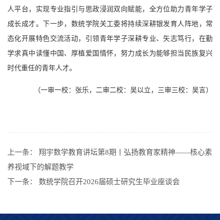
人平台，实现专业指引与思政浸润双向赋能，全方位助力青年学子
成长成才。下一步，数统学院关工委将持续深耕银发育人阵地，常
态化开展特色交流活动，引领青年学子深耕专业、矢志笃行，在勤
学求真中读懂中国、厚植爱国情怀，努力成长为能够担当民族复兴
时代重任的青年人才。
（一审一校：张乐，二审二校：吴以立，三审三校：吴言）
上一条：
翔宇数学教育讲坛第8期丨弘扬教育家精神——核心素
养视域下的解题教学
下一条：
数统学院召开2026届硕士研究生毕业座谈会