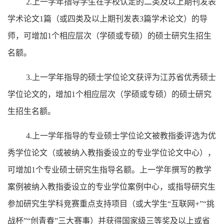
2.
上一学年
指导学生在学校认定的二类
及以上期刊发表
学术论文
1篇
（或
四类
及以上期刊发表
3
篇学术论文）的导
师，可增加
1
个相应层次（学硕或专硕）的硕士研究生
招生
名额。
3.
上一学年指导的硕士学位论文获评为
江苏
省优秀硕士
学位论文的，增加
1
个相应层次（学硕或专硕）的硕士研究
生
招生
名额。
4.
上一学年指导的专业硕士学位论文被教指委评选为优
秀学位论文（或被纳入教指委设立的专业学位论文中心），
可
增加
1
个专业硕士研究生指导名额。上一学年撰写的教学
案例被纳入教指委设立的专业学位案例中心，或指导研究生
参加研究生学科竞赛重点支持项目（或大学生
“互联网
+
”“挑
战杯”“创青春”三大赛事）并获得国家级三等奖及以上或省