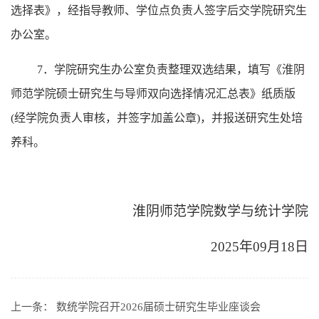
选择表
》，经指导教师、学位点负责人签字后交学
院
研究生
办公室
。
7
．学院研究生办公室负责整理
双选结果，填写
《淮阴
师范学院硕士研究生与导师双向选择情况汇总表》纸质版
(经学院负责人
审核，并
签字加盖公章
)
，并
报送研究生处培
养科。
淮阴师范学院数学与统计
学院
202
5
年
09
月
18
日
上一条：
数统学院召开2026届硕士研究生毕业座谈会