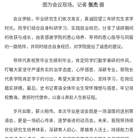
图为会议现场。记者
张杰
摄
会议伊始，毕业研究生们依次发言，真诚回望三年研究生求学
时光。同学们结合自身科研学习、实践就业经历，分享了读研期间
的收获与成长，由衷感谢学院的悉心培养、导师的悉心指导与同窗
的一路陪伴，并同时结合自身经历，对学院提出了诚恳的建议。
导师代表祝贺毕业生顺利毕业，肯定同学们勤学善研的作风，
叮嘱大家坚守严谨务实的治学态度，心怀感恩、深耕专业。郭院长
代表学院肯定学子的付出，希望大家坚守初心、坚持学习，在岗位
踏实拼搏。最后，史书记寄语全体毕业生常怀理想与感恩，牢记母
校教诲，勇担时代使命，以奋斗奔赴人生新征程。
岁月如歌，薪火相传。本次毕业座谈会既是一场温情的送别寄
语会，更是一场初心传承、逐梦奋进的动员会。未来，我院将持续
优化研究生培养体系，深耕育人初心、厚植育人沃土，持续助力青