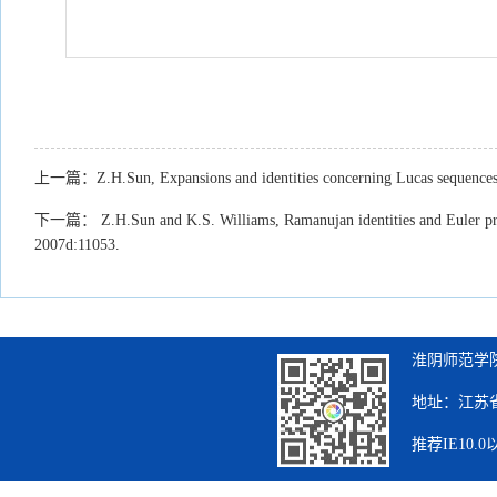
上一篇：
Z.H.Sun, Expansions and identities concerning Lucas sequence
下一篇：
Z.H.Sun and K.S. Williams, Ramanujan identities and Euler pro
2007d:11053.
淮阴师范学院
地址：江苏省
推荐IE10.