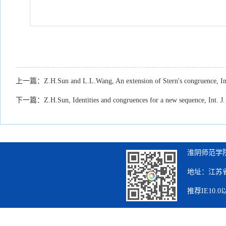
上一篇：
Z.H.Sun and L.L.Wang, An extension of Stern's congruence, In
下一篇：
Z.H.Sun, Identities and congruences for a new sequence, Int. 
淮阴师范学院
地址：江苏省
推荐IE10.