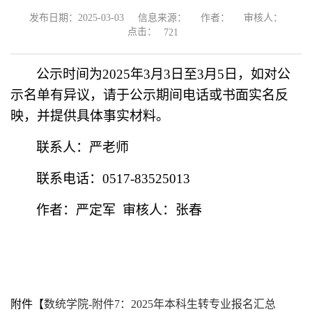
发布日期：2025-03-03
信息来源：
作者：
审核人：
点击：
721
公示时间为
2025
年
3
月
3
日至
3
月
5
日，如对公
示名单有异议，请于公示期间电话或书面实名反
映，并提供具体事实材料。
联系人：严老师
联系电话：
0517-83525013
作者：严定军
审核人：张春
附件【
数统学院-附件7：2025年本科生转专业报名汇总