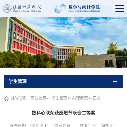
学生管理
当前位置：
网站首页
->
学生管理
->
心理健康
->
正文
数科心联荣获感恩节晚会二等奖
发布日期：2018-12-12
信息来源：
作者：00
审核人：