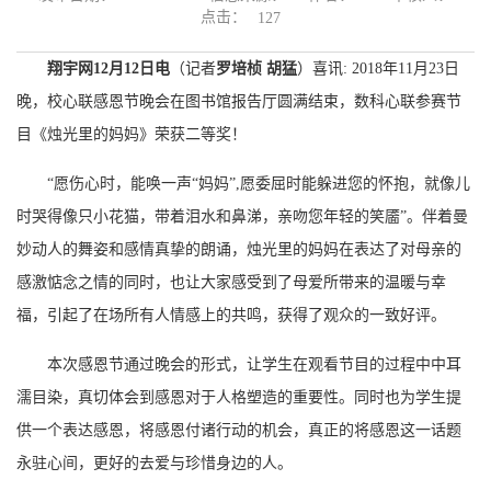
点击：
127
翔宇网12月12日电
（记者
罗培桢 胡猛
）喜讯: 2018年11月23日
晚，校心联感恩节晚会在图书馆报告厅圆满结束，数科心联参赛节
目《烛光里的妈妈》荣获二等奖！
“愿伤心时，能唤一声“妈妈”,愿委屈时能躲进您的怀抱，就像儿
时哭得像只小花猫，带着泪水和鼻涕，亲吻您年轻的笑靥”。伴着曼
妙动人的舞姿和感情真挚的朗诵，烛光里的妈妈在表达了对母亲的
感激惦念之情的同时，也让大家感受到了母爱所带来的温暖与幸
福，引起了在场所有人情感上的共鸣，获得了观众的一致好评。
本次感恩节通过晚会的形式，让学生在观看节目的过程中中耳
濡目染，真切体会到感恩对于人格塑造的重要性。同时也为学生提
供一个表达感恩，将感恩付诸行动的机会，真正的将感恩这一话题
永驻心间，更好的去爱与珍惜身边的人。