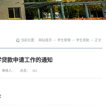
当前位置：
网站首页
->
学生管理
->
学生资助
->
正文
学贷款申请工作的通知
点击：
审核人：
101
次