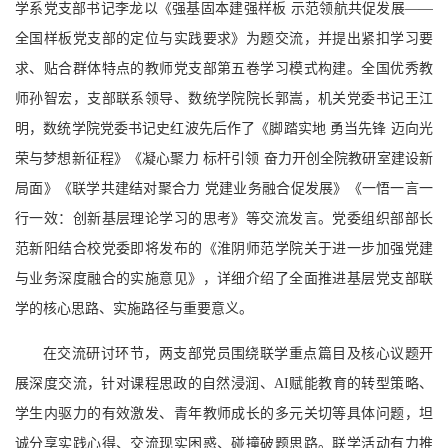
学系党支部书记李龙以《强基固本建强样板 示范领航共促发展——
全国样板党支部的定位与实践要求》为题交流，并提出紧扣学习要
求、贴合群体特点的教师党支部第五卷学习模式构建。全国优秀教
师孙智宏，支部联系领导、数统学院院长郭嵩，机关党委书记王江
明，数统学院党委书记史红波先后作了《脚踏实地 勇当先锋 迈向光
荣与梦想新征程》《凝心聚力 标杆引领 奋力开创全院教研室建设新
局面》《联学共建结对聚合力 党建业务融合促发展》《一悟一言一
行一效：创新基层理论学习的思考》等交流发言。党委组织部部长
范新阳结合校党委即将发布的《淮阴师范学院关于进一步加强党建
与业务深度融合的实施意见》，详细介绍了全面推进基层党支部联
学的核心思路、实施路径与重要意义。
在交流研讨环节，两支部党员围绕联学重点篇目及核心议题开
展深度交流，针对课程思政的自然浸润、AI赋能教育的转型策略、
学生内驱力的有效激发、青年教师成长的多元关切等具体问题，坦
诚分享实践心得、交流现实困惑、碰撞破题思路。联学活动有力推