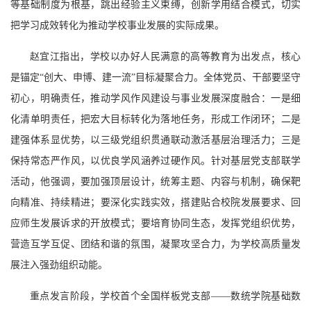
等基础制度为根基，跳出经验主义束缚，创新学用结合模式，切实
把学习成效转化为推动学校事业发展的实际成果。
赵宜江指出，学校以办好人民满意的高等教育为出发点，核心
是锚定“创大、申博、建一流”目标凝聚合力。全体党员、干部要坚守
初心，明确责任，推动学风作风建设与事业发展深度融合：一是细
化清单明责任，把宏大目标转化为落地任务，形成工作闭环；二是
建强体系显优势，以三级党组织贯通联动激活基层治理活力；三是
保持常态严作风，以优良学风涵养过硬作风。针对基层党支部联学
活动，他强调，要加强顶层设计，统筹主题、内容与机制，确保靶
向精准、持续精进；要深化实践实效，搭建贴合校院发展要求、回
应师生发展诉求的开放模式；要培育协同生态，发挥党组织优势，
营造互学互促、团结和谐的氛围，凝聚攻坚合力，为学校高质量发
展注入强劲组织动能。
重点发言阶段，学校首个全国样板党支部——数统学院基础数