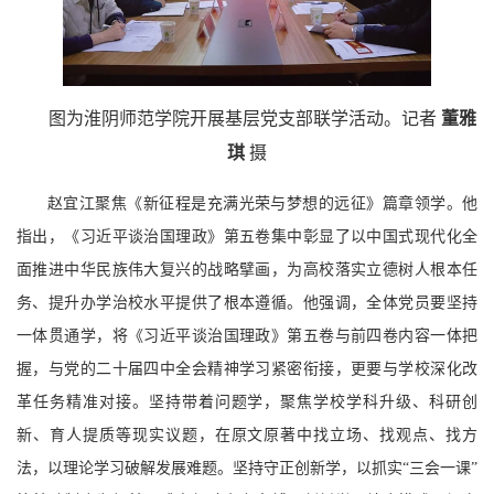
图为淮阴师范学院开展基层党支部联学活动。记者
董雅
琪
摄
赵宜江聚焦《新征程是充满光荣与梦想的远征》篇章领学。他
指出，《习近平谈治国理政》第五卷集中彰显了以中国式现代化全
面推进中华民族伟大复兴的战略擘画，为高校落实立德树人根本任
务、提升办学治校水平提供了根本遵循。他强调，全体党员要坚持
一体贯通学，将《习近平谈治国理政》第五卷与前四卷内容一体把
握，与党的二十届四中全会精神学习紧密衔接，更要与学校深化改
革任务精准对接。坚持带着问题学，聚焦学校学科升级、科研创
新、育人提质等现实议题，在原文原著中找立场、找观点、找方
法，以理论学习破解发展难题。坚持守正创新学，以抓实“三会一课”