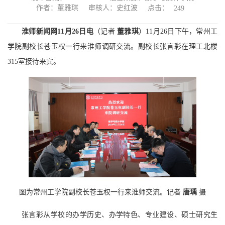
点击：
作者：董雅琪
审核人：史红波
249
淮师新闻网11月26日电
（记者
董雅琪
）11月26日下午，常州工
学院副校长苍玉权一行来淮师调研交流。副校长张言彩在理工北楼
315室接待来宾。
图为常州工学院副校长苍玉权一行来淮师交流。记者
唐瑀
摄
张言彩从学校的办学历史、办学特色、专业建设、硕士研究生