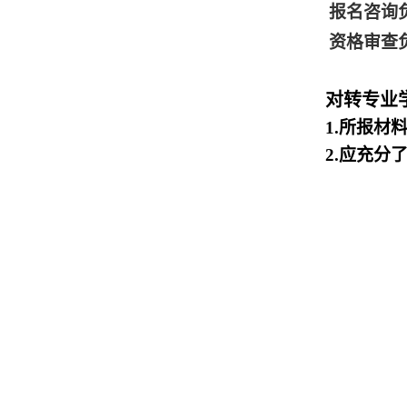
报名咨询负
资格审查负
对转专业
1.所报材
2.应充