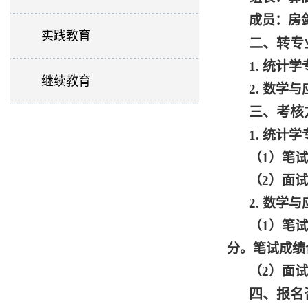
成员：房
实践教育
二、转专
1. 统计
继续教育
2. 数学
三、考核
1. 统计
（1）笔
（2）面
2. 数学
（1）笔
分。笔试成绩
（2）面
四、报名