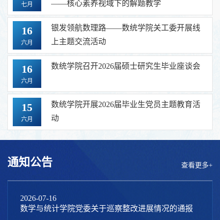
——核心素养视域下的解题教学
七月
银发领航数理路——数统学院关工委开展线
16
上主题交流活动
六月
数统学院召开2026届硕士研究生毕业座谈会
16
六月
数统学院开展2026届毕业生党员主题教育活
15
动
六月
通知公告
查看更多+
2026-07-16
数学与统计学院党委关于巡察整改进展情况的通报