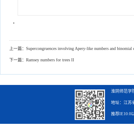
上一篇：
Supercongruences involving Apery-like numbers and binomial c
下一篇：
Ramsey numbers for trees II
淮阴师范学院
地址：江苏省
推荐IE10.