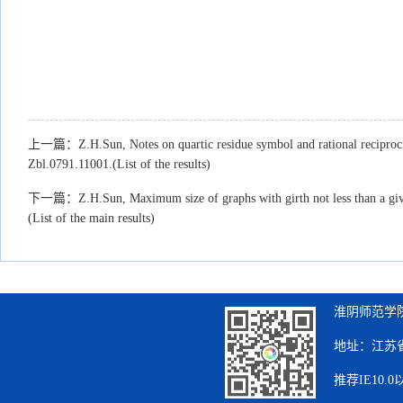
上一篇：
Z.H.Sun, Notes on quartic residue symbol and rational recipro
Zbl.0791.11001.(List of the results)
下一篇：
Z.H.Sun, Maximum size of graphs with girth not less than a g
(List of the main results)
淮阴师范学院
地址：江苏省
推荐IE10.