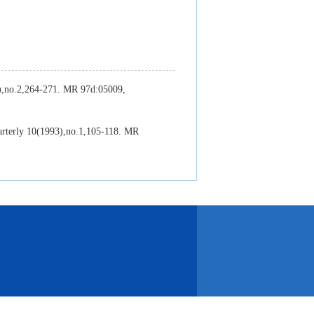
5),no.2,264-271. MR 97d:05009,
uarterly 10(1993),no.1,105-118. MR