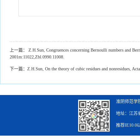
上一篇：
Z.H.Sun, Congruences concerning Bernoulli numbers and Bern
2001m:11022,Zbl.0990.11008.
下一篇：
Z.H.Sun, On the theory of cubic residues and nonresidues, Ac
淮阴师范学院
地址：江苏省
推荐IE10.