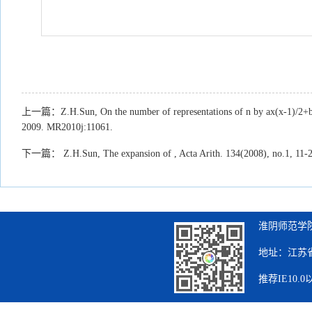
上一篇：
Z.H.Sun, On the number of representations of n by ax(x-1)/2+b
2009. MR2010j:11061.
下一篇：
Z.H.Sun, The expansion of , Acta Arith. 134(2008), no.1, 11
淮阴师范学院
地址：江苏省
推荐IE10.