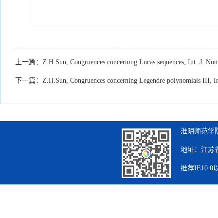
上一篇：
Z.H.Sun, Congruences concerning Lucas sequences, Int. J. Nu
下一篇：
Z.H.Sun, Congruences concerning Legendre polynomials III, In
淮阴师范学院
地址：江苏省
推荐IE10.