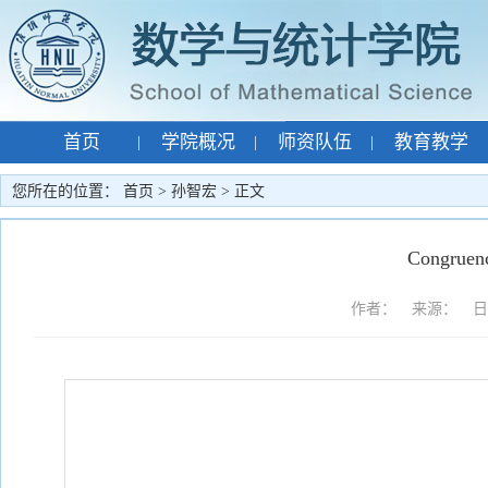
首页
学院概况
师资队伍
教育教学
|
|
|
专题网站
孙智宏
|
|
您所在的位置：
首页
>
孙智宏
> 正文
Congruenc
作者： 来源： 日期：2